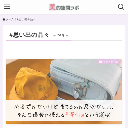
ホーム
#思い出の品々
#思い出の品々
– tag –
収納と片付け