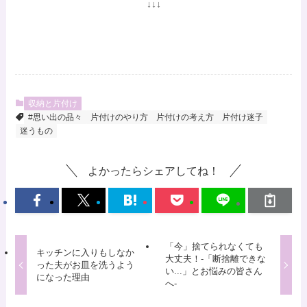
↓↓↓
収納と片付け
#思い出の品々
片付けのやり方
片付けの考え方
片付け迷子
迷うもの
よかったらシェアしてね！
「今」捨てられなくても
キッチンに入りもしなか
大丈夫！-「断捨離できな
った夫がお皿を洗うよう
い...」とお悩みの皆さん
になった理由
へ-